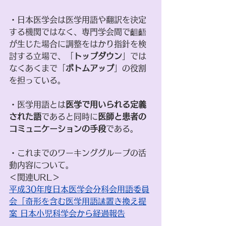
・日本医学会は医学用語や翻訳を決定
する機関ではなく、専門学会間で齟齬
が生じた場合に調整をはかり指針を検
討する立場で、「
トップダウン
」では
なくあくまで「
ボトムアップ
」の役割
を担っている。 
・医学用語とは
医学で用いられる定義
された語
であると同時に
医師と患者の
コミュニケーションの手段
である。
・これまでのワーキンググループの活
動内容について。 
＜関連URL＞
平成30年度日本医学会分科会用語委員
会「奇形を含む医学用語䛾置き換え提
案 日本小児科学会から経過報告