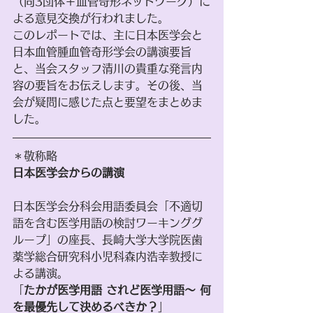
（同3団体＋血管奇形ネットワーク）に
よる意見交換が行われました。
このレポートでは、主に日本医学会と
日本血管腫血管奇形学会の講演要旨
と、当会スタッフ清川の貴重な発言内
容の要旨をお伝えします。その後、当
会が疑問に感じた点と要望をまとめま
した。
＊敬称略
日本医学会からの講演
日本医学会分科会用語委員会「不適切
語を含む医学用語の検討ワーキンググ
ループ」の座長、長崎大学大学院医歯
薬学総合研究科小児科森内浩幸教授に
よる講演。
「
たかが医学用語 されど医学用語〜 何
を最優先して決めるべきか？
」