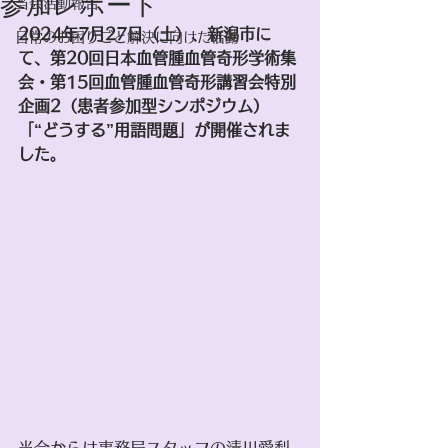
参加レポート
当会活動報告
2024年7月27日（土）、新潟市に
日常のお困りごと解決に向けた活動
て、第20回日本血管腫血管奇形学術集
会・第15回血管腫血管奇形講習会特別
企画2（患者参加型シンポジウム）
「“どうする”用語問題」が開催されま
した。