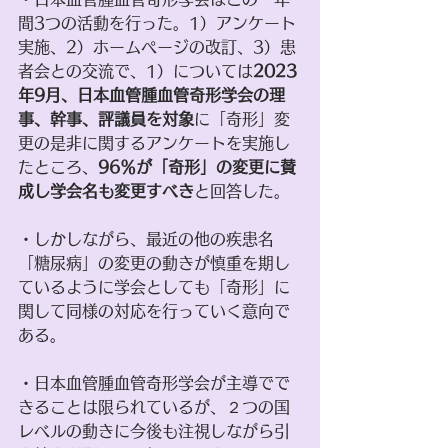
間3つの活動を行った。1）アンケート
実施、2）ホームページの改訂、3）患
者会との交流で、1）については
2023
年9月、日本血管腫血管奇形学会の理
事、幹事、評議員を対象
に「奇形」変
更の是非に関するアンケートを実施し
たところ、
96％が「奇形」の変更に賛
成し学会名も変更すべき
と回答した。
・しかしながら、最近の他の疾患名
「糖尿病」の変更の動きが慎重を期し
ているように学会としても「奇形」に
関して同様の対応を行っていく意向で
ある。
・日本血管腫血管奇形学会が主導でで
きることは限られているが、２つの国
レベルの動きに今後も注視しながら引