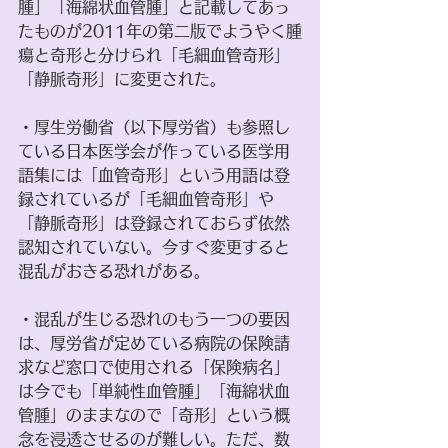
腫」「海綿状血管腫」と記載してあっ
たものが2011年の第二版でようやく腫
瘍と奇形と分けられ「毛細血管奇形」
「静脈奇形」に変更された。
・厚生労働省（以下厚労省）も参照し
ている日本医学会が作っている医学用
語集には「血管奇形」という用語は登
録されているが「毛細血管奇形」や
「静脈奇形」は登録されておらず依然
認知されていない。今すぐ変更すると
混乱がおきる恐れがある。
・混乱が生じる恐れのもう一つの要因
は、厚労省が定めている病院の保険請
求など窓口で使用される「保険病名」
は今でも「単純性血管腫」「海綿状血
管腫」のままなので「奇形」という概
念を浸透させるのが難しい。ただ、数