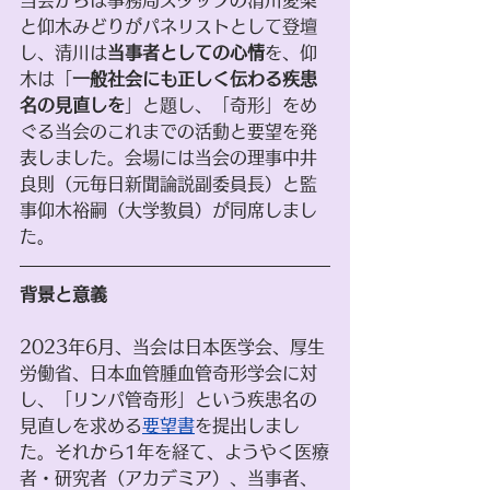
当会からは事務局スタッフの清川愛梨
と仰木みどりがパネリストとして登壇
し、清川は
当事者としての心情
を、仰
木は「
一般社会にも正しく伝わる疾患
名の見直しを
」と題し、「奇形」をめ
ぐる当会のこれまでの活動と要望を発
表しました。会場には当会の理事中井
良則（元毎日新聞論説副委員長）と監
事仰木裕嗣（大学教員）が同席しまし
た。
背景と意義
2023年6月、当会は日本医学会、厚生
労働省、日本血管腫血管奇形学会に対
し、「リンパ管奇形」という疾患名の
見直しを求める
要望書
を提出しまし
た。それから1年を経て、ようやく医療
者・研究者（アカデミア）、当事者、