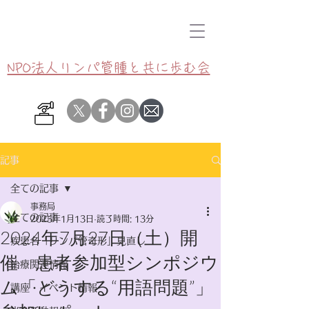
NPO法人リンパ管腫と共に歩む会
記事
全ての記事
事務局
全ての記事
2025年1月13日
読了時間: 13分
2024年7月27日（土）開
疾患名「リンパ管奇形」見直し
催 患者参加型シンポジウ
治療関連情報
ム「どうする“用語問題”」
講座・イベント情報