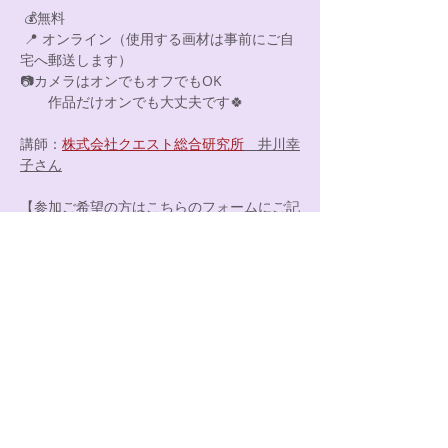
 💰無料
 📍 オンライン（使用する画材は事前にご自
宅へ郵送します）
📷カメラはオンでもオフでもOK　
　　作品だけオンでも大丈夫です🍀
講師：
株式会社クエスト総合研究所
　井川幸
子さん
【参加ご希望の方はこちらのフォームにご記
入ください】
https://forms.gle/JtZZBHuruDHZgkd58
＊先着５組　定員に達し次第締め切り
＊締め切り　２月１１日（水）
＊今回のテーマ＊
③ 素敵な関わり ～わたしとあなた・わたし
とわたし～