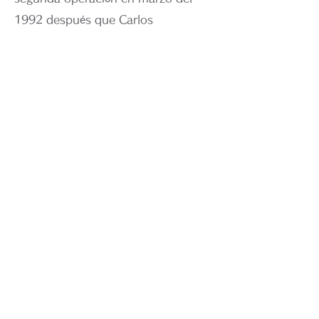
1992 después que Carlos
aumentara de peso, creando una
posibilidad de extirpar los quistes
en el área más ancha. La pareja, sin
embargo, estaba indecisa.
"Los vasos sanguíneos y los nervios
alrededor del cuello son de gran
importancia. El temor de afectar los
vasos sanguíneos y los nervios con
la cirugía es demasiado grande.
Además, a menos que los quistes se
extirpen completamente, el quiste
continuaría aumentando. Esto
significa que las operaciones se
tienen que repetir una y otra vez."