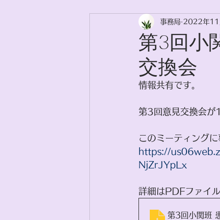
事務局
2022年1
日常のお困りごと解決に向けた
第3回小
交換会
情報共有です。
第3回意見交換会が
このミーティングに
https://us06web
NjZrJYpLx
詳細はPDFファイル
第3回小関班 