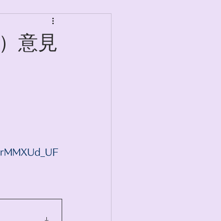
I）意見
LQrMMXUd_UF