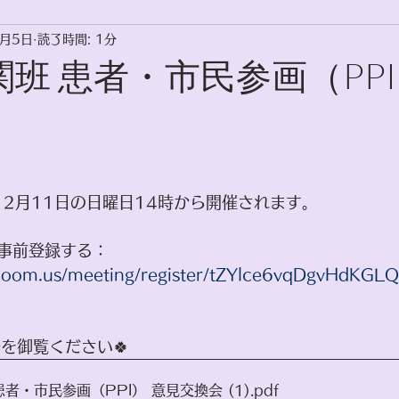
1月5日
読了時間: 1分
活動
関班 患者・市⺠参画（PP
12月11日の日曜日14時から開催されます。
事前登録する：
.zoom.us/meeting/register/tZYlce6vqDgvHdKG
を御覧ください🍀
患者・市民参画（PPI） 意見交換会 (1)
.pdf