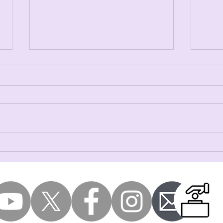
意見書：「リンパ管形成不全
アー
症」という呼称の提案―「疾
第4
患名」と「用語」に関する私
たちの考え方― 全文