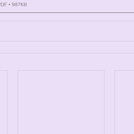
F • 987KB