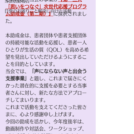
当会活動報告
「思いをつなぐ」次世代応援プログラ
日常のお困りごと解決に向けた活動
ム助成金（第二期）』
に採択されまし
た。
本助成金は、患者団体や患者支援団体
の持続可能な活動を応援し、患者一人
ひとりが生活の質（QOL）を高める希
望を見出していただけるようにするこ
とを目的としています。
当会では、
「声にならない声と出会う
支援事業」
と題し、これまで届きにく
かった潜在的に支援を必要とする当事
者さんに対し、新たな方法でアプロー
チしてまいります。
これまで活動を支えてくださった皆さ
まに、心より感謝申し上げます。
今回の助成を活かし、今年度後半は、
動画制作や対話会、ワークショップ、