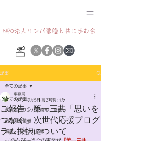
NPO法人リンパ管腫と共に歩む会
記事
全ての記事
事務局
全ての記事
2025年9月5日
読了時間: 1分
ご報告：第一三共「思いを
疾患名「リンパ管奇形」見直し
つなぐ」次世代応援プログ
治療関連情報
ラム採択について
講座・イベント情報
このたび、当会の事業が
『第一三共